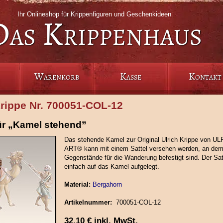
Ihr Onlineshop für Krippenfiguren und Geschenkideen
Das Krippenhaus
Warenkorb
Kasse
Kontakt
krippe Nr. 700051‑COL‑12
für „Kamel stehend”
Das stehende Kamel zur Original Ulrich Krippe von 
ART® kann mit einem Sattel versehen werden, an dem
Gegenstände für die Wanderung befestigt sind. Der Satt
einfach auf das Kamel aufgelegt.
Material:
Bergahorn
Artikelnummer:
700051‑COL‑12
32,10
€
inkl. MwSt.