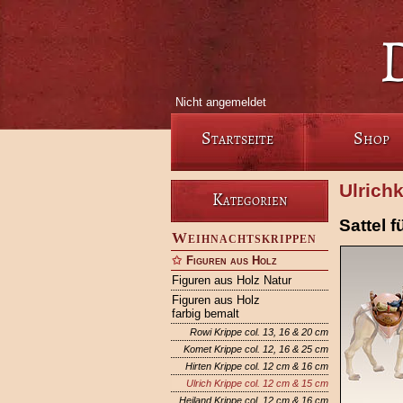
Nicht angemeldet
Startseite
Shop
Ulrich
Kategorien
Sattel 
Weihnachtskrippen
Figuren aus Holz
Figuren aus Holz Natur
Figuren aus Holz
farbig bemalt
Rowi Krippe col. 13, 16 & 20 cm
Komet Krippe col. 12, 16 & 25 cm
Hirten Krippe col. 12 cm & 16 cm
Ulrich Krippe col. 12 cm & 15 cm
Heiland Krippe col. 12 cm & 16 cm