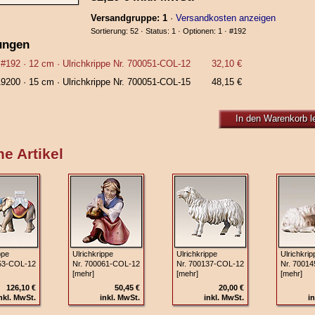
Versandgruppe: 1
·
Versandkosten anzeigen
Sortierung: 52 · Status: 1 · Optionen: 1 ·
#192
ungen
#192
· 12 cm ·
Ulrichkrippe Nr. 700051‑COL‑12
32,10 €
19200
· 15 cm ·
Ulrichkrippe Nr. 700051‑COL‑15
48,15 €
In den Warenkorb l
e Artikel
ppe
Ulrichkrippe
Ulrichkrippe
Ulrichkrip
53‑COL‑12
Nr. 700061‑COL‑12
Nr. 700137‑COL‑12
Nr. 7001
[mehr]
[mehr]
[mehr]
126,10 €
50,45 €
20,00 €
nkl. MwSt.
inkl. MwSt.
inkl. MwSt.
in