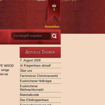
0
Anmelden
Aktuelle Themen
7. August 2026
📅
Krippenhaus
aktuell
ULPE WOOD
 einige
Über uns
el wir
Fachmesse Christmasworld
Euskirchener Hofkrippe
Euskirchener
Weihnachtsmarkt
Materialkunde
Das Eifelkrippenhaus