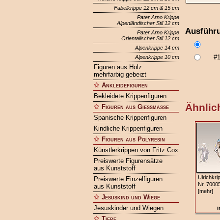
Fabelkrippe 12 cm & 15 cm
Pater Arno Krippe
Alpenländischer Stil 12 cm
Ausführ
Pater Arno Krippe
Orientalischer Stil 12 cm
Alpenkrippe 14 cm
#
Alpenkrippe 10 cm
Figuren aus Holz
mehrfarbig gebeizt
Ankleidefiguren
Bekleidete Krippenfiguren
Ähnlich
Figuren aus Gießmasse
Spanische Krippenfiguren
Kindliche Krippenfiguren
Figuren aus Polyresin
Künstlerkrippen von Fritz Cox
Preiswerte Figurensätze
aus Kunststoff
Ulrichkri
Preiswerte Einzelfiguren
Nr. 7000
aus Kunststoff
[mehr]
Jesuskind und Wiege
Jesuskinder und Wiegen
i
Tiere