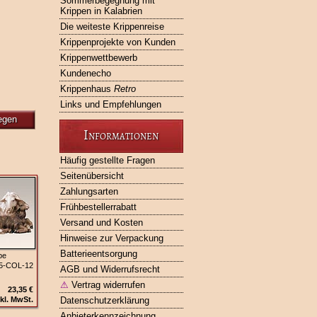
Sommerbegegnung mit
Krippen in Kalabrien
Die weiteste Krippenreise
Krippenprojekte von Kunden
Krippenwettbewerb
Kundenecho
Krippenhaus
Retro
Links und Empfehlungen
egen
Informationen
Häufig gestellte Fragen
Seitenübersicht
Zahlungsarten
Frühbestellerrabatt
Versand und Kosten
Hinweise zur Verpackung
Batterieentsorgung
pe
45‑COL‑12
AGB und Widerrufsrecht
⚠
Vertrag widerrufen
23,35 €
kl. MwSt.
Datenschutzerklärung
Anbieterkennzeichnung