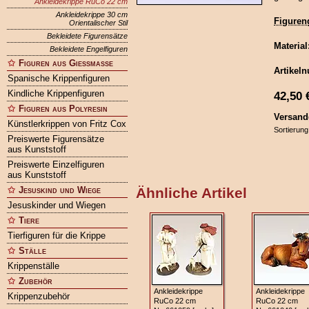
Ankleidekrippe RuCo 22 cm
Ankleidekrippe 30 cm
Figuren
Orientalischer Stil
Bekleidete Figurensätze
Material
Bekleidete Engelfiguren
Figuren aus Gießmasse
Artikel
Spanische Krippenfiguren
Kindliche Krippenfiguren
42,50
Figuren aus Polyresin
Versand
Künstlerkrippen von Fritz Cox
Sortierung
Preiswerte Figurensätze
aus Kunststoff
Preiswerte Einzelfiguren
aus Kunststoff
Jesuskind und Wiege
Ähnliche Artikel
Jesuskinder und Wiegen
Tiere
Tierfiguren für die Krippe
Ställe
Krippenställe
Zubehör
Ankleidekrippe
Ankleidekrippe
Krippenzubehör
RuCo 22 cm
RuCo 22 cm