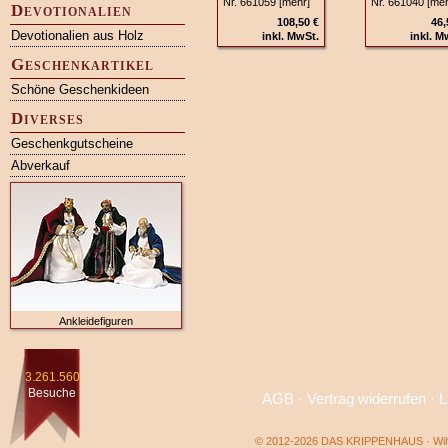
Nr. 661059 [mehr]
Nr. 661040 [meh
Devotionalien
108,50 €
46,
Devotionalien aus Holz
inkl. MwSt.
inkl. M
Geschenkartikel
Schöne Geschenkideen
Diverses
Geschenkgutscheine
Abverkauf
Ankleidefiguren
3.261.560
Besuche
AGB
·
Vertrag widerrufen
·
L
© 2012-2026 DAS KRIPPENHAUS · Wilf