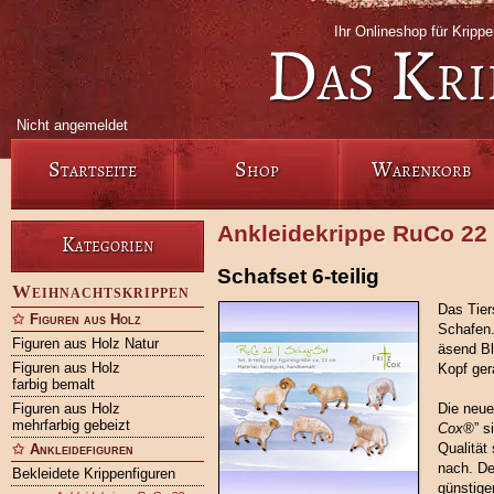
Ihr Onlineshop für Krip
Das Kri
Nicht angemeldet
Startseite
Shop
Warenkorb
Ankleidekrippe RuCo 22
Kategorien
Schafset 6-teilig
Weihnachtskrippen
Das Tier
Figuren aus Holz
Schafen.
Figuren aus Holz Natur
äsend Bl
Figuren aus Holz
Kopf ger
farbig bemalt
Figuren aus Holz
Die neue
mehrfarbig gebeizt
Cox®
” s
Qualität
Ankleidefiguren
nach. De
Bekleidete Krippenfiguren
günstiger