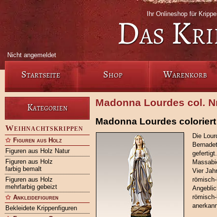
Ihr Onlineshop für Krip
Das Kri
Nicht angemeldet
Startseite
Shop
Warenkorb
Madonna Lourdes col. N
Kategorien
Madonna Lourdes coloriert
Weihnachtskrippen
Die Lour
Figuren aus Holz
Bernadet
Figuren aus Holz Natur
gefertig
Figuren aus Holz
Massabie
farbig bemalt
Vier Jah
Figuren aus Holz
römisch-
mehrfarbig gebeizt
Angeblic
römisch-
Ankleidefiguren
anerkann
Bekleidete Krippenfiguren