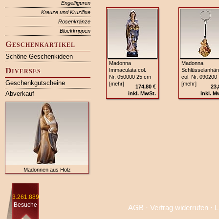
Engelfiguren
Kreuze und Kruzifixe
Rosenkränze
Blockkrippen
Geschenkartikel
Schöne Geschenkideen
Madonna
Madonna
Diverses
Immaculata col.
Schlüsselan­hä
Nr. 050000 25 cm
col. Nr. 090200
Geschenkgutscheine
[mehr]
[mehr]
174,80 €
23,
Abverkauf
inkl. MwSt.
inkl. M
Madonnen aus Holz
3.261.889
Besuche
AGB
·
Vertrag widerrufen
·
L