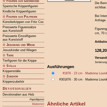
Figuren aus Gießmasse
Die Bema
Spanische Krippenfiguren
sichtbar.
Kindliche Krippenfiguren
Bei Inte
Figuren aus Polyresin
Anfrage.
Künstlerkrippen von Fritz Cox
Preiswerte Figurensätze
Figureng
aus Kunststoff
cm, 70 c
Preiswerte Einzelfiguren
aus Kunststoff
Artikel
Jesuskind und Wiege
128,20
Jesuskinder und Wiegen
Tiere
Versand
Tierfiguren für die Krippe
Sortierung
Ställe
Ausführungen
Krippenställe
#1876
· 23 cm ·
Madonna Lourde
Zubehör
#301876
· 30 cm ·
Madonna Lourde
Krippenzubehör
Devotionalien
Devotionalien aus Holz
Papstfiguren
Ähnliche Artikel
Madonnen