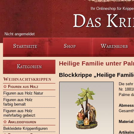
Ihr Onlineshop für Krip
Das Kri
Nicht angemeldet
Startseite
Shop
Warenkorb
Heilige Familie unter Pa
Kategorien
Blockkrippe „Heilige Famil
Weihnachtskrippen
Die sehr
Figuren aus Holz
Nr. 1881
Figuren aus Holz Natur
Palme da
Figuren aus Holz
farbig bemalt
Abmess
Figuren aus Holz
Gesamth
mehrfarbig gebeizt
Material
Ankleidefiguren
Bekleidete Krippenfiguren
Artikel