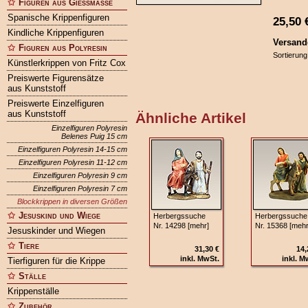
Figuren aus Gießmasse
Spanische Krippenfiguren
25,50
Kindliche Krippenfiguren
Versand
Figuren aus Polyresin
Sortierung
Künstlerkrippen von Fritz Cox
Preiswerte Figurensätze
aus Kunststoff
Preiswerte Einzelfiguren
aus Kunststoff
Ähnliche Artikel
Einzelfiguren Polyresin
Belenes Puig 15 cm
Einzelfiguren Polyresin 14-15 cm
Einzelfiguren Polyresin 11-12 cm
Einzelfiguren Polyresin 9 cm
Einzelfiguren Polyresin 7 cm
Blockkrippen in diversen Größen
Jesuskind und Wiege
Herbergssuche
Herbergssuche
Nr. 14298 [mehr]
Nr. 15368 [mehr
Jesuskinder und Wiegen
Tiere
31,30 €
14,
inkl. MwSt.
inkl. M
Tierfiguren für die Krippe
Ställe
Krippenställe
Zubehör