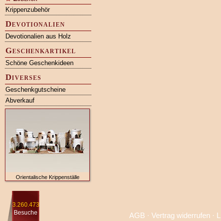
Krippenzubehör
Devotionalien
Devotionalien aus Holz
Geschenkartikel
Schöne Geschenkideen
Diverses
Geschenkgutscheine
Abverkauf
Orientalische Krippenställe
3.260.473
Besuche
AGB
·
Vertrag widerrufen
·
L