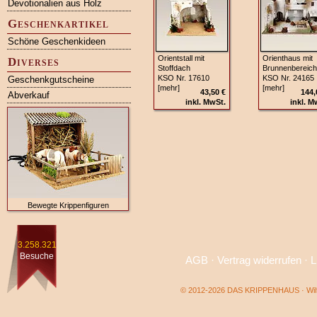
Devotionalien aus Holz
Geschenkartikel
Schöne Geschenkideen
Orientstall mit
Orienthaus mit
Diverses
Stoffdach
Brunnenbereich
KSO Nr. 17610
KSO Nr. 24165
Geschenkgutscheine
[mehr]
[mehr]
43,50 €
144,
Abverkauf
inkl. MwSt.
inkl. M
Bewegte Krippenfiguren
3.258.321
Besuche
AGB
·
Vertrag widerrufen
·
L
© 2012-2026 DAS KRIPPENHAUS · Wilf