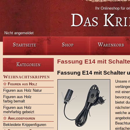
Ihr Onlineshop für or
Das Kri
Nicht angemeldet
Startseite
Shop
Warenkorb
Fassung E14 mit Schalte
Kategorien
Fassung E14 mit Schalter 
Weihnachtskrippen
Unsere n
Figuren aus Holz
verlänge
Figuren aus Holz Natur
mit eine
Figuren aus Holz
bevorzug
farbig bemalt
bietet d
Figuren aus Holz
nächsten
mehrfarbig gebeizt
welche a
angebote
Ankleidefiguren
Beachtun
Bekleidete Krippenfiguren
einfache