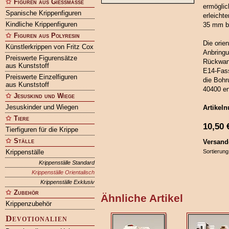
Figuren aus Gießmasse
ermöglic
Spanische Krippenfiguren
erleicht
Kindliche Krippenfiguren
35 mm b
Figuren aus Polyresin
Die orien
Künstlerkrippen von Fritz Cox
Anbringu
Preiswerte Figurensätze
Rückwand
aus Kunststoff
E14-Fass
Preiswerte Einzelfiguren
die Bohr
aus Kunststoff
40400 en
Jesuskind und Wiege
Jesuskinder und Wiegen
Artikel
Tiere
10,50
Tierfiguren für die Krippe
Ställe
Versand
Krippenställe
Sortierung
Krippenställe Standard
Krippenställe Orientalisch
Krippenställe Exklusiv
Zubehör
Ähnliche Artikel
Krippenzubehör
Devotionalien