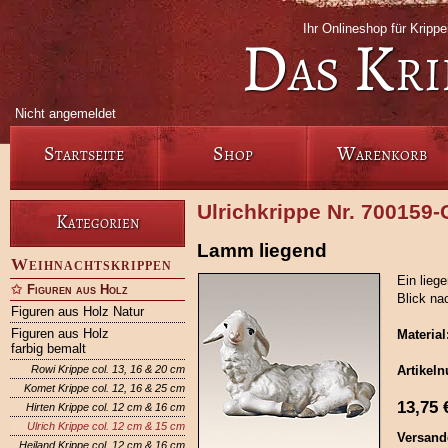
Ihr Onlineshop für Krip
Das Kri
Nicht angemeldet
Startseite
Shop
Warenkorb
Ulrichkrippe Nr. 700159
Kategorien
Lamm liegend
Weihnachtskrippen
Ein lieg
Figuren aus Holz
Blick nac
Figuren aus Holz Natur
Figuren aus Holz
Material
farbig bemalt
Rowi Krippe col. 13, 16 & 20 cm
Artikel
Komet Krippe col. 12, 16 & 25 cm
13,75
Hirten Krippe col. 12 cm & 16 cm
Ulrich Krippe col. 12 cm & 15 cm
Versand
Heiland Krippe col. 12 cm & 16 cm