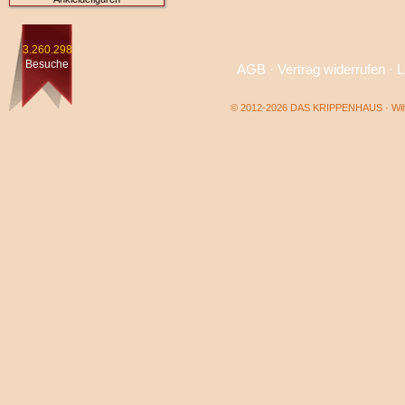
3.260.298
Besuche
AGB
·
Vertrag widerrufen
·
L
© 2012-2026 DAS KRIPPENHAUS · Wilf