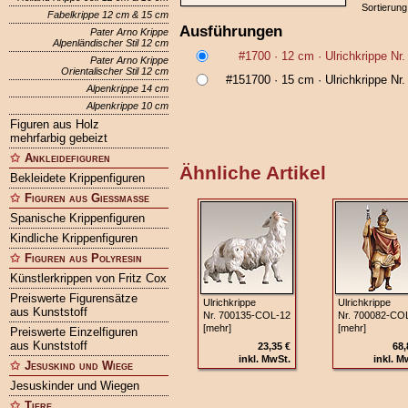
Sortierung
Fabelkrippe 12 cm & 15 cm
Ausführungen
Pater Arno Krippe
Alpenländischer Stil 12 cm
#1700
· 12 cm ·
Ulrichkrippe Nr
Pater Arno Krippe
Orientalischer Stil 12 cm
#151700
· 15 cm ·
Ulrichkrippe Nr
Alpenkrippe 14 cm
Alpenkrippe 10 cm
Figuren aus Holz
mehrfarbig gebeizt
Ankleidefiguren
Ähnliche Artikel
Bekleidete Krippenfiguren
Figuren aus Gießmasse
Spanische Krippenfiguren
Kindliche Krippenfiguren
Figuren aus Polyresin
Künstlerkrippen von Fritz Cox
Preiswerte Figurensätze
Ulrichkrippe
Ulrichkrippe
aus Kunststoff
Nr. 700135‑COL‑12
Nr. 700082‑CO
[mehr]
[mehr]
Preiswerte Einzelfiguren
aus Kunststoff
23,35 €
68,
inkl. MwSt.
inkl. M
Jesuskind und Wiege
Jesuskinder und Wiegen
Tiere