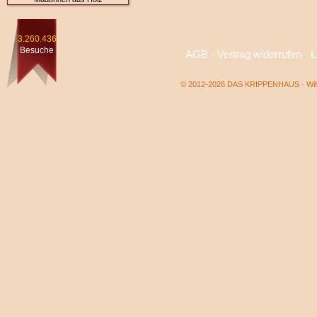
3.260.436
Besuche
AGB
·
Vertrag widerrufen
·
L
© 2012-2026 DAS KRIPPENHAUS · Wilf