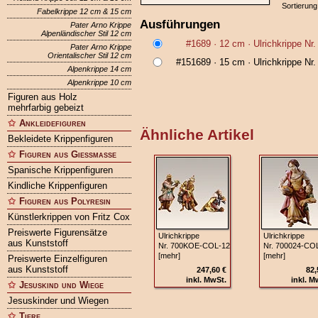
Sortierung
Fabelkrippe 12 cm & 15 cm
Ausführungen
Pater Arno Krippe
Alpenländischer Stil 12 cm
#1689
· 12 cm ·
Ulrichkrippe Nr
Pater Arno Krippe
Orientalischer Stil 12 cm
#151689
· 15 cm ·
Ulrichkrippe Nr
Alpenkrippe 14 cm
Alpenkrippe 10 cm
Figuren aus Holz
mehrfarbig gebeizt
Ankleidefiguren
Ähnliche Artikel
Bekleidete Krippenfiguren
Figuren aus Gießmasse
Spanische Krippenfiguren
Kindliche Krippenfiguren
Figuren aus Polyresin
Künstlerkrippen von Fritz Cox
Preiswerte Figurensätze
Ulrichkrippe
Ulrichkrippe
aus Kunststoff
Nr. 700KOE‑COL‑12
Nr. 700024‑CO
[mehr]
[mehr]
Preiswerte Einzelfiguren
aus Kunststoff
247,60 €
82,
inkl. MwSt.
inkl. M
Jesuskind und Wiege
Jesuskinder und Wiegen
Tiere