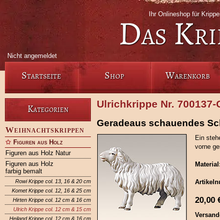
Ihr Onlineshop für Krip
Das Kri
Nicht angemeldet
Startseite
Shop
Warenkorb
Ulrichkrippe Nr. 700137
Kategorien
Geradeaus schauendes Sc
Weihnachtskrippen
Ein steh
Figuren aus Holz
vorne ger
Figuren aus Holz Natur
Figuren aus Holz
Material
farbig bemalt
Rowi Krippe col. 13, 16 & 20 cm
Artikel
Komet Krippe col. 12, 16 & 25 cm
20,00
Hirten Krippe col. 12 cm & 16 cm
Ulrich Krippe col. 12 cm & 15 cm
Versand
Heiland Krippe col. 12 cm & 16 cm