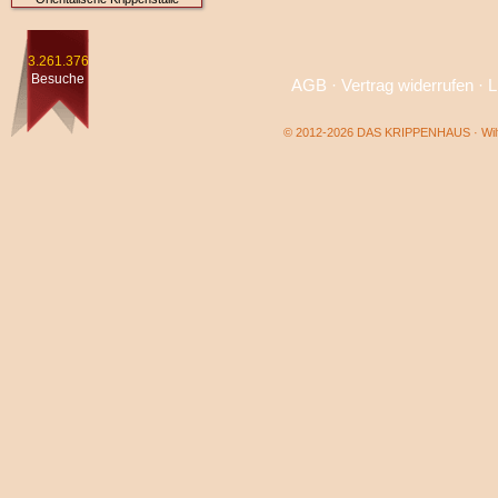
3.261.376
Besuche
AGB
·
Vertrag widerrufen
·
L
© 2012-2026 DAS KRIPPENHAUS · Wilf