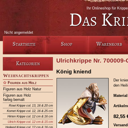
Ihr Onlineshop für Krip
Das Kri
Nicht angemeldet
Startseite
Shop
Warenkorb
Ulrichkrippe Nr. 700009
Kategorien
König kniend
Weihnachtskrippen
Der knie
Figuren aus Holz
den Heil
Figuren aus Holz Natur
Figuren aus Holz
Material
farbig bemalt
Rowi Krippe col. 13, 16 & 20 cm
Artikel
Komet Krippe col. 12, 16 & 25 cm
82,55
Hirten Krippe col. 12 cm & 16 cm
Ulrich Krippe col. 12 cm & 15 cm
Versand
Heiland Krippe col. 12 cm & 16 cm