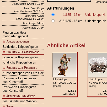
Sortierung
Fabelkrippe 12 cm & 15 cm
Ausführungen
Pater Arno Krippe
Alpenländischer Stil 12 cm
#1685
· 12 cm ·
Ulrichkrippe Nr
Pater Arno Krippe
Orientalischer Stil 12 cm
#151685
· 15 cm ·
Ulrichkrippe Nr
Alpenkrippe 14 cm
Alpenkrippe 10 cm
Figuren aus Holz
mehrfarbig gebeizt
Ankleidefiguren
Ähnliche Artikel
Bekleidete Krippenfiguren
Figuren aus Gießmasse
Spanische Krippenfiguren
Kindliche Krippenfiguren
Figuren aus Polyresin
Künstlerkrippen von Fritz Cox
Preiswerte Figurensätze
Ulrichkrippe
Ulrichkrippe
aus Kunststoff
Nr. 700010‑COL‑12
Nr. 700144‑CO
[mehr]
[mehr]
Preiswerte Einzelfiguren
aus Kunststoff
82,55 €
23,
inkl. MwSt.
inkl. M
Jesuskind und Wiege
Jesuskinder und Wiegen
Tiere