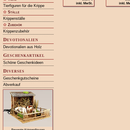
inkl. MwSt.
inkl. M
Tierfiguren für die Krippe
Ställe
Krippenställe
Zubehör
Krippenzubehör
Devotionalien
Devotionalien aus Holz
Geschenkartikel
Schöne Geschenkideen
Diverses
Geschenkgutscheine
Abverkauf
Bewegte Krippenfiguren