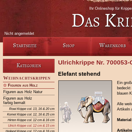
Ihr Onlineshop für Krip
Das Kri
Nicht angemeldet
Startseite
Shop
Warenkorb
Ulrichkrippe Nr. 700053
Kategorien
Elefant stehend
Weihnachtskrippen
Ein groß
Figuren aus Holz
bedeckt 
Figuren aus Holz Natur
blauen 
Figuren aus Holz
farbig bemalt
Alle wei
Rowi Krippe col. 13, 16 & 20 cm
Artikeln 
Komet Krippe col. 12, 16 & 25 cm
Material
Hirten Krippe col. 12 cm & 16 cm
Ulrich Krippe col. 12 cm & 15 cm
Artikel
Heiland Krippe col. 12 cm & 16 cm