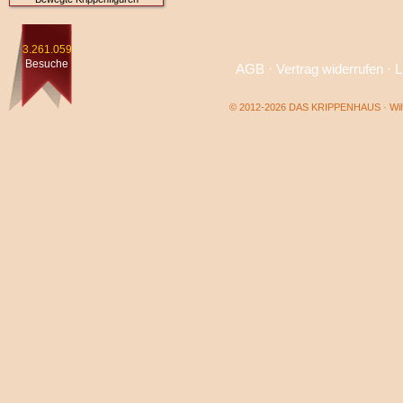
3.261.059
Besuche
AGB
·
Vertrag widerrufen
·
L
© 2012-2026 DAS KRIPPENHAUS · Wilf