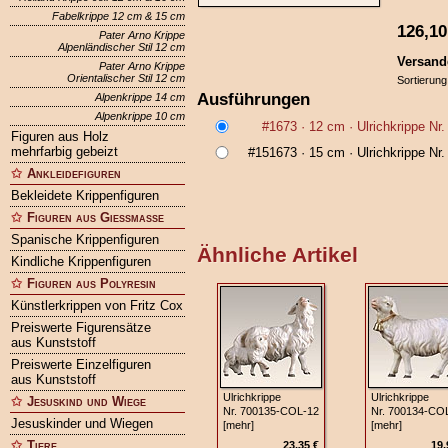
Fabelkrippe 12 cm & 15 cm
126,10
Pater Arno Krippe
Alpenländischer Stil 12 cm
Versand
Pater Arno Krippe
Orientalischer Stil 12 cm
Sortierung
Ausführungen
Alpenkrippe 14 cm
Alpenkrippe 10 cm
#1673
· 12 cm ·
Ulrichkrippe Nr
Figuren aus Holz
mehrfarbig gebeizt
#151673
· 15 cm ·
Ulrichkrippe Nr
Ankleidefiguren
Bekleidete Krippenfiguren
Figuren aus Gießmasse
Spanische Krippenfiguren
Ähnliche Artikel
Kindliche Krippenfiguren
Figuren aus Polyresin
Künstlerkrippen von Fritz Cox
Preiswerte Figurensätze
aus Kunststoff
Preiswerte Einzelfiguren
aus Kunststoff
Ulrichkrippe
Ulrichkrippe
Jesuskind und Wiege
Nr. 700135‑COL‑12
Nr. 700134‑CO
Jesuskinder und Wiegen
[mehr]
[mehr]
Tiere
23,35 €
19,