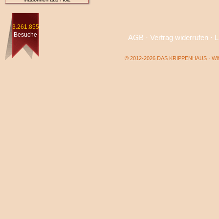
3.261.855
Besuche
AGB
·
Vertrag widerrufen
·
L
© 2012-2026 DAS KRIPPENHAUS · Wilf