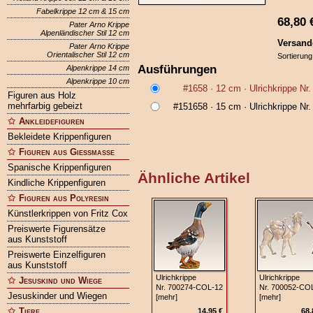
Fabelkrippe 12 cm & 15 cm
68,80
Pater Arno Krippe
Alpenländischer Stil 12 cm
Versand
Pater Arno Krippe
Orientalischer Stil 12 cm
Sortierung
Ausführungen
Alpenkrippe 14 cm
Alpenkrippe 10 cm
#1658
· 12 cm ·
Ulrichkrippe Nr
Figuren aus Holz
mehrfarbig gebeizt
#151658
· 15 cm ·
Ulrichkrippe Nr
Ankleidefiguren
Bekleidete Krippenfiguren
Figuren aus Gießmasse
Spanische Krippenfiguren
Ähnliche Artikel
Kindliche Krippenfiguren
Figuren aus Polyresin
Künstlerkrippen von Fritz Cox
Preiswerte Figurensätze
aus Kunststoff
Preiswerte Einzelfiguren
aus Kunststoff
Ulrichkrippe
Ulrichkrippe
Jesuskind und Wiege
Nr. 700274‑COL‑12
Nr. 700052‑CO
Jesuskinder und Wiegen
[mehr]
[mehr]
Tiere
14,95 €
68,