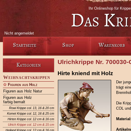
Ihr Onlineshop für Krip
Das Kri
Nicht angemeldet
Startseite
Shop
Warenkorb
Ulrichkrippe Nr. 700030
Kategorien
Hirte kniend mit Holz
Weihnachtskrippen
Der jung
Figuren aus Holz
trägt ei
Figuren aus Holz Natur
Brennhol
Figuren aus Holz
farbig bemalt
Die Krip
Rowi Krippe col. 13, 16 & 20 cm
COL und
Komet Krippe col. 12, 16 & 25 cm
Material
Hirten Krippe col. 12 cm & 16 cm
Ulrich Krippe col. 12 cm & 15 cm
Artikel
Heiland Krippe col. 12 cm & 16 cm