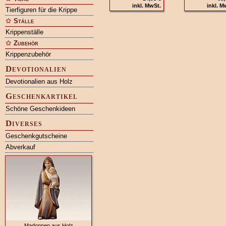
inkl. MwSt.
inkl. M
Tierfiguren für die Krippe
Ställe
Krippenställe
Zubehör
Krippenzubehör
Devotionalien
Devotionalien aus Holz
Geschenkartikel
Schöne Geschenkideen
Diverses
Geschenkgutscheine
Abverkauf
Madonnen aus Holz