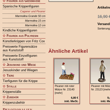
Figuren aus Gießmasse
Spanische Krippenfiguren
Artikel
Caganer und Pixaner
16,90
Marmolina Grande 50 cm
Marmolina 15 cm
Versand
Marmolina 12 cm
Sortierung
Kindliche Krippenfiguren
Figuren aus Polyresin
Künstlerkrippen von Fritz Cox
Preiswerte Figurensätze
Ähnliche Artikel
aus Kunststoff
Preiswerte Einzelfiguren
aus Kunststoff
Jesuskind und Wiege
Jesuskinder und Wiegen
Tiere
Tierfiguren für die Krippe
Ställe
Pixaner mit roter
Pixaner mit Müt
Mütze Nr. 23140
Nr. 23123 [mehr
Krippenställe
[mehr]
Zubehör
6,80 €
9,
inkl. MwSt.
inkl. M
Krippenzubehör
Devotionalien