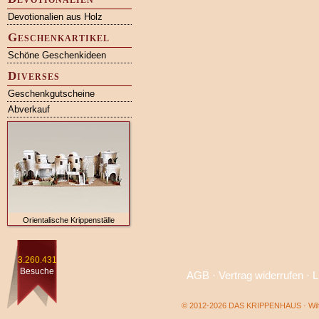
Devotionalien aus Holz
Geschenkartikel
Schöne Geschenkideen
Diverses
Geschenkgutscheine
Abverkauf
Orientalische Krippenställe
3.260.431
Besuche
AGB
·
Vertrag widerrufen
·
L
© 2012-2026 DAS KRIPPENHAUS · Wilf