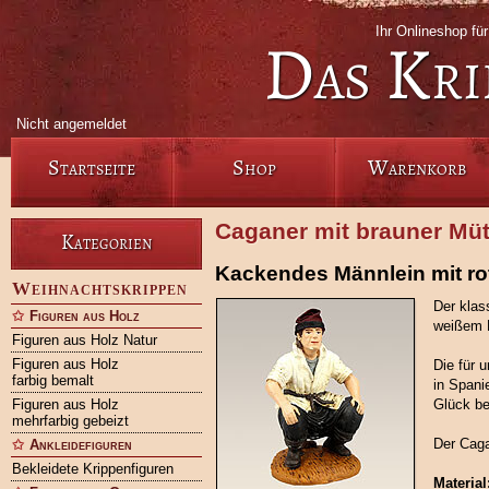
Ihr Onlineshop fü
Das Kri
Nicht angemeldet
Startseite
Shop
Warenkorb
Caganer mit brauner Müt
Kategorien
Kackendes Männlein mit ro
Weihnachtskrippen
Der klas
Figuren aus Holz
weißem H
Figuren aus Holz Natur
Figuren aus Holz
Die für 
farbig bemalt
in Spani
Figuren aus Holz
Glück be
mehrfarbig gebeizt
Der Caga
Ankleidefiguren
Bekleidete Krippenfiguren
Material