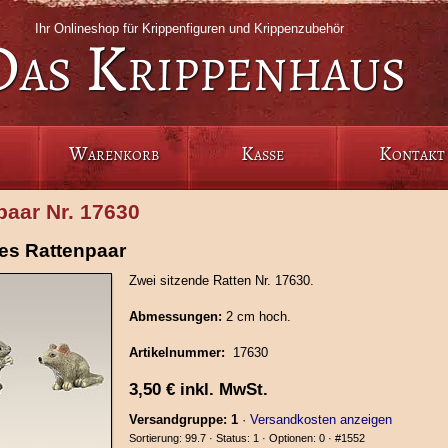
Ihr Onlineshop für Krippenfiguren und Krippenzubehör
Das Krippenhaus
Warenkorb
Kasse
Kontakt
paar Nr. 17630
es Rattenpaar
Zwei sitzende Ratten Nr. 17630.
Abmessungen:
2 cm hoch.
Artikelnummer:
17630
3,50
€
inkl. MwSt.
Versandgruppe: 1
·
Versandkosten anzeigen
Sortierung: 99.7 · Status: 1 · Optionen: 0 ·
#1552