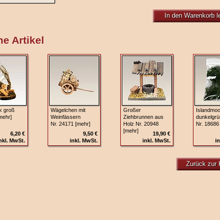
In den Warenkorb l
e Artikel
k groß
Wägelchen mit
Großer
Islandmo
mehr]
Weinfässern
Ziehbrunnen aus
dunkelgrü
Nr. 24171 [mehr]
Holz Nr. 20948
Nr. 18686
[mehr]
6,20 €
9,50 €
19,90 €
nkl. MwSt.
inkl. MwSt.
inkl. MwSt.
in
Zurück zur 