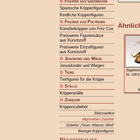
Figuren aus Gießmasse
Spanische Krippenfiguren
Kindliche Krippenfiguren
Figuren aus Polyresin
Ähnlich
Künstlerkrippen von Fritz Cox
Preiswerte Figurensätze
aus Kunststoff
Preiswerte Einzelfiguren
aus Kunststoff
Jesuskind und Wiege
Jesuskinder und Wiegen
Sägeboc
Tiere
Nr. 148 [
Tierfiguren für die Krippe
Ställe
i
Krippenställe
Zubehör
Krippenzubehör
Elektroartikel
Allgemeines Zubehör
Zubehör „Feuer, Wasser, Wind”
Bewegte Krippenfiguren
Devotionalien