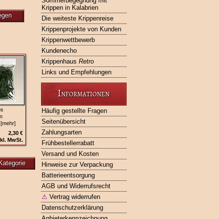
Sommerbegegnung mit
Krippen in Kalabrien
egen
Die weiteste Krippenreise
Krippenprojekte von Kunden
Krippenwettbewerb
Kundenecho
Krippenhaus
Retro
Links und Empfehlungen
Informationen
os
Häufig gestellte Fragen
n
Seitenübersicht
 [mehr]
Zahlungsarten
2,30 €
kl. MwSt.
Frühbestellerrabatt
Versand und Kosten
Kategorie
Hinweise zur Verpackung
Batterieentsorgung
AGB und Widerrufsrecht
⚠
Vertrag widerrufen
Datenschutzerklärung
Anbieterkennzeichnung