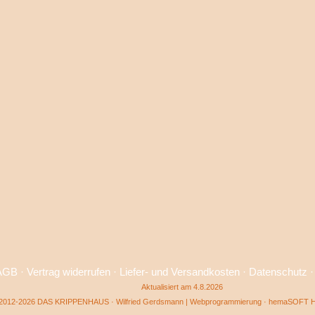
AGB
·
Vertrag widerrufen
·
Liefer- und Versandkosten
·
Datenschutz
Aktualisiert am 4.8.2026
2012-2026 DAS KRIPPENHAUS · Wilfried Gerdsmann | Webprogrammierung ·
hemaSOFT He