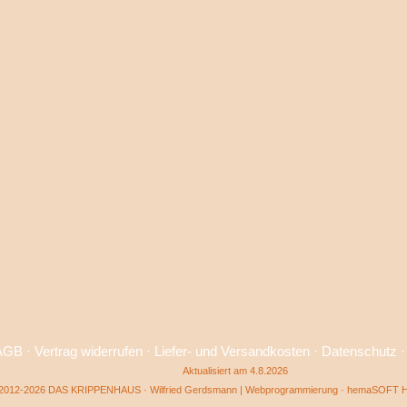
AGB
·
Vertrag widerrufen
·
Liefer- und Versandkosten
·
Datenschutz
Aktualisiert am 4.8.2026
2012-2026 DAS KRIPPENHAUS · Wilfried Gerdsmann | Webprogrammierung ·
hemaSOFT He