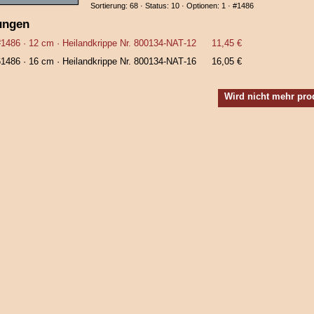
Sortierung: 68 · Status: 10 · Optionen: 1 ·
#1486
ungen
#1486
· 12 cm ·
Heilandkrippe Nr. 800134‑NAT‑12
11,45 €
61486
· 16 cm ·
Heilandkrippe Nr. 800134‑NAT‑16
16,05 €
Wird nicht mehr pro