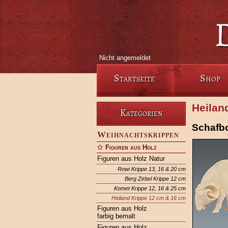
Nicht angemeldet
Startseite
Shop
Heilan
Kategorien
Schafb
Weihnachtskrippen
Figuren aus Holz
Figuren aus Holz Natur
Rowi Krippe 13, 16 & 20 cm
Berg Zirbel Krippe 12 cm
Komet Krippe 12, 16 & 25 cm
Heiland Krippe 12 cm & 16 cm
Figuren aus Holz
farbig bemalt
Figuren aus Holz