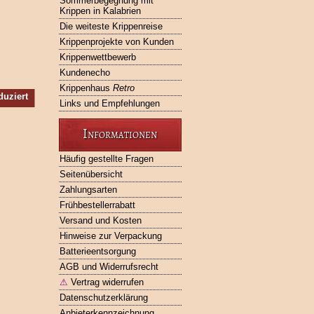
Sommerbegegnung mit
Krippen in Kalabrien
Die weiteste Krippenreise
Krippenprojekte von Kunden
Krippenwettbewerb
Kundenecho
Krippenhaus
Retro
duziert
Links und Empfehlungen
Informationen
Häufig gestellte Fragen
Seitenübersicht
Zahlungsarten
Frühbestellerrabatt
Versand und Kosten
Hinweise zur Verpackung
Batterieentsorgung
AGB und Widerrufsrecht
⚠
Vertrag widerrufen
Datenschutzerklärung
Anbieterkennzeichnung