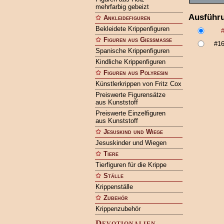
mehrfarbig gebeizt
Ausführ
Ankleidefiguren
Bekleidete Krippenfiguren
Figuren aus Gießmasse
#1
Spanische Krippenfiguren
Kindliche Krippenfiguren
Figuren aus Polyresin
Künstlerkrippen von Fritz Cox
Preiswerte Figurensätze
aus Kunststoff
Preiswerte Einzelfiguren
aus Kunststoff
Jesuskind und Wiege
Jesuskinder und Wiegen
Tiere
Tierfiguren für die Krippe
Ställe
Krippenställe
Zubehör
Krippenzubehör
Devotionalien