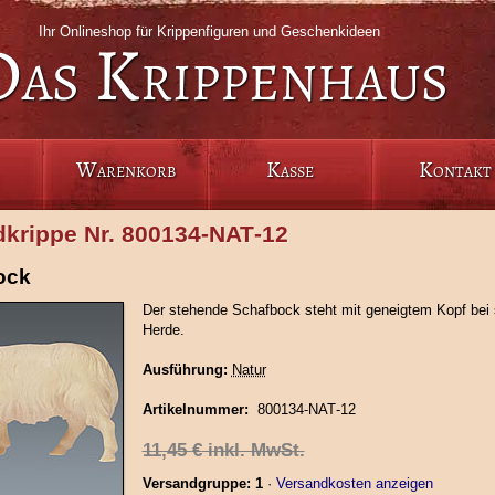
Ihr Onlineshop für Krippenfiguren und Geschenkideen
Das Krippenhaus
Warenkorb
Kasse
Kontakt
dkrippe Nr. 800134‑NAT‑12
ock
Der stehende Schafbock steht mit geneigtem Kopf bei 
Herde.
Ausführung:
Natur
Artikelnummer:
800134‑NAT‑12
11,45
€
inkl. MwSt.
Versandgruppe: 1
·
Versandkosten anzeigen