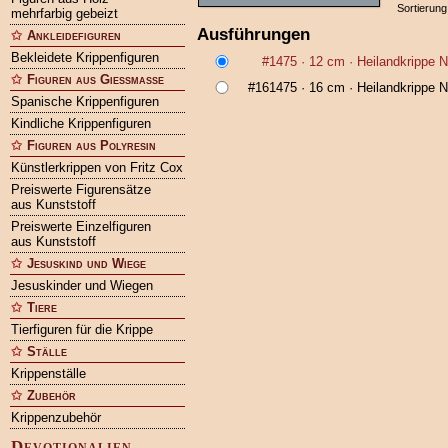
Sortierung
mehrfarbig gebeizt
Ausführungen
Ankleidefiguren
Bekleidete Krippenfiguren
#1475
· 12 cm ·
Heilandkrippe 
Figuren aus Gießmasse
#161475
· 16 cm ·
Heilandkrippe 
Spanische Krippenfiguren
Kindliche Krippenfiguren
Figuren aus Polyresin
Künstlerkrippen von Fritz Cox
Preiswerte Figurensätze
aus Kunststoff
Preiswerte Einzelfiguren
aus Kunststoff
Jesuskind und Wiege
Jesuskinder und Wiegen
Tiere
Tierfiguren für die Krippe
Ställe
Krippenställe
Zubehör
Krippenzubehör
Devotionalien