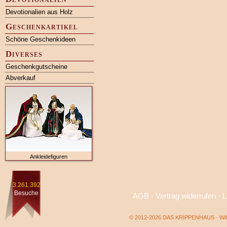
Devotionalien aus Holz
Geschenkartikel
Schöne Geschenkideen
Diverses
Geschenkgutscheine
Abverkauf
Ankleidefiguren
3.261.392
Besuche
AGB
·
Vertrag widerrufen
·
L
© 2012-2026 DAS KRIPPENHAUS · Wilf