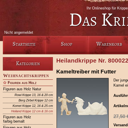
Ihr Onlineshop für Krip
Das Kri
Nicht angemeldet
Startseite
Shop
Warenkorb
Heilandkrippe Nr. 80002
Kategorien
Kameltreiber mit Futter
Weihnachtskrippen
Der jung
Figuren aus Holz
Kamel ei
Figuren aus Holz Natur
Rowi Krippe 13, 16 & 20 cm
Ausführ
Berg Zirbel Krippe 12 cm
Artikel
Komet Krippe 12, 16 & 25 cm
Heiland Krippe 12 cm & 16 cm
27,50
Figuren aus Holz
farbig bemalt
Versand
Figuren aus Holz