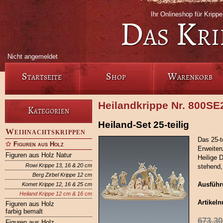
Ihr Onlineshop für Krip
Das Kri
Nicht angemeldet
Startseite
Shop
Warenkorb
Heilandkrippe Nr. 800SE
Kategorien
Heiland-Set 25-teilig
Weihnachtskrippen
Das 25-t
Figuren aus Holz
Erweiter
Figuren aus Holz Natur
Heilige 
Rowi Krippe 13, 16 & 20 cm
stehend,
Berg Zirbel Krippe 12 cm
Ausführ
Komet Krippe 12, 16 & 25 cm
Heiland Krippe 12 cm & 16 cm
Artikel
Figuren aus Holz
farbig bemalt
673,30
Figuren aus Holz