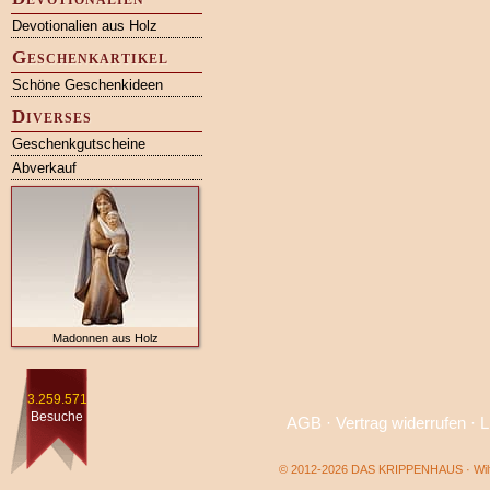
Devotionalien aus Holz
Geschenkartikel
Schöne Geschenkideen
Diverses
Geschenkgutscheine
Abverkauf
Madonnen aus Holz
3.259.571
Besuche
AGB
·
Vertrag widerrufen
·
L
© 2012-2026 DAS KRIPPENHAUS · Wilf