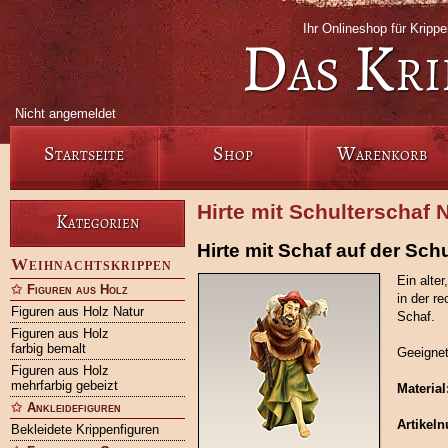
Ihr Onlineshop für Krip
Das Kri
Nicht angemeldet
Startseite
Shop
Warenkorb
Hirte mit Schulterschaf 
Kategorien
Hirte mit Schaf auf der Sch
Weihnachtskrippen
Ein alte
Figuren aus Holz
in der r
Figuren aus Holz Natur
Schaf.
Figuren aus Holz
farbig bemalt
Geeignet
Figuren aus Holz
mehrfarbig gebeizt
Material
Ankleidefiguren
Artikel
Bekleidete Krippenfiguren