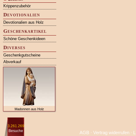
Krippenzubehör
Devotionalien
Devotionalien aus Holz
Geschenkartikel
Schöne Geschenkideen
Diverses
Geschenkgutscheine
Abverkauf
Madonnen aus Holz
3.261.269
Besuche
AGB
·
Vertrag widerrufen
·
L