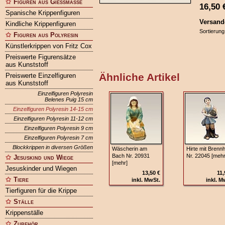
Figuren aus Gießmasse
16,50
Spanische Krippenfiguren
Versand
Kindliche Krippenfiguren
Sortierung
Figuren aus Polyresin
Künstlerkrippen von Fritz Cox
Preiswerte Figurensätze
aus Kunststoff
Ähnliche Artikel
Preiswerte Einzelfiguren
aus Kunststoff
Einzelfiguren Polyresin
Belenes Puig 15 cm
Einzelfiguren Polyresin 14-15 cm
Einzelfiguren Polyresin 11-12 cm
Einzelfiguren Polyresin 9 cm
Einzelfiguren Polyresin 7 cm
Blockkrippen in diversen Größen
Wäscherin am
Hirte mit Brenn
Bach Nr. 20931
Nr. 22045 [mehr
Jesuskind und Wiege
[mehr]
Jesuskinder und Wiegen
13,50 €
11,
Tiere
inkl. MwSt.
inkl. M
Tierfiguren für die Krippe
Ställe
Krippenställe
Zubehör