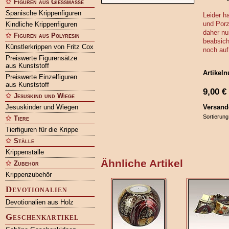
Figuren aus Gießmasse
Spanische Krippenfiguren
Leider h
und Porz
Kindliche Krippenfiguren
daher nu
Figuren aus Polyresin
beabsich
Künstlerkrippen von Fritz Cox
noch auf
Preiswerte Figurensätze
aus Kunststoff
Artikel
Preiswerte Einzelfiguren
aus Kunststoff
9,00
€
Jesuskind und Wiege
Jesuskinder und Wiegen
Versand
Sortierung
Tiere
Tierfiguren für die Krippe
Ställe
Krippenställe
Ähnliche Artikel
Zubehör
Krippenzubehör
Devotionalien
Devotionalien aus Holz
Geschenkartikel