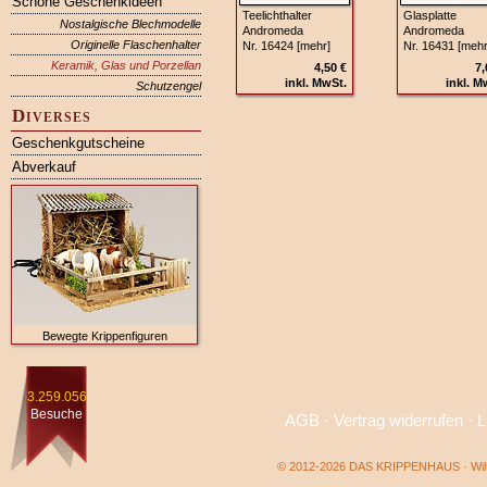
Schöne Geschenkideen
Teelichthalter
Glasplatte
Nostalgische Blechmodelle
Andromeda
Andromeda
Originelle Flaschenhalter
Nr. 16424 [mehr]
Nr. 16431 [mehr
Keramik, Glas und Porzellan
4,50 €
7,
inkl. MwSt.
inkl. M
Schutzengel
Diverses
Geschenkgutscheine
Abverkauf
Bewegte Krippenfiguren
3.259.056
Besuche
AGB
·
Vertrag widerrufen
·
L
© 2012-2026 DAS KRIPPENHAUS · Wilf