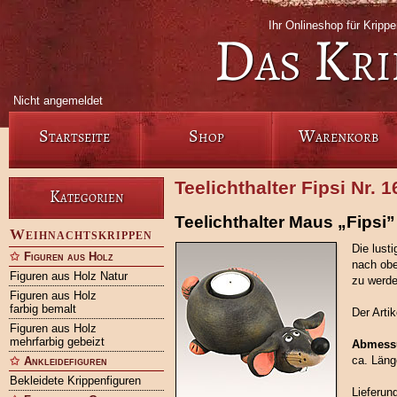
Ihr Onlineshop für Krip
Das Kri
Nicht angemeldet
Startseite
Shop
Warenkorb
Teelichthalter Fipsi Nr. 
Kategorien
Teelichthalter Maus „Fipsi”
Weihnachtskrippen
Die lust
Figuren aus Holz
nach obe
Figuren aus Holz Natur
zu werde
Figuren aus Holz
farbig bemalt
Der Arti
Figuren aus Holz
mehrfarbig gebeizt
Abmess
ca. Läng
Ankleidefiguren
Bekleidete Krippenfiguren
Lieferung