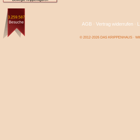
3.259.587
Besuche
AGB
·
Vertrag widerrufen
·
L
© 2012-2026 DAS KRIPPENHAUS · Wilf