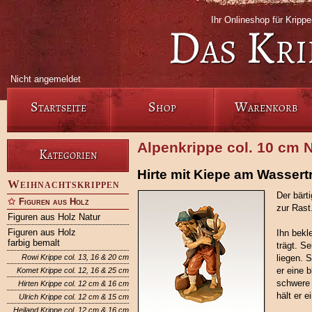
Ihr Onlineshop für Krip
Das Kri
Nicht angemeldet
Startseite
Shop
Warenkorb
Alpenkrippe col. 10 cm N
Kategorien
Hirte mit Kiepe am Wassert
Weihnachtskrippen
Der bärt
Figuren aus Holz
zur Rast
Figuren aus Holz Natur
Figuren aus Holz
Ihn bekl
farbig bemalt
trägt. S
Rowi Krippe col. 13, 16 & 20 cm
liegen. 
er eine 
Komet Krippe col. 12, 16 & 25 cm
schwere 
Hirten Krippe col. 12 cm & 16 cm
hält er 
Ulrich Krippe col. 12 cm & 15 cm
Heiland Krippe col. 12 cm & 16 cm