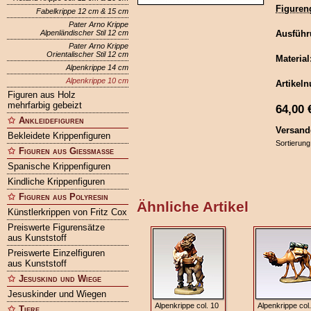
Figuren
Fabelkrippe 12 cm & 15 cm
Pater Arno Krippe
Alpenländischer Stil 12 cm
Ausführ
Pater Arno Krippe
Orientalischer Stil 12 cm
Material
Alpenkrippe 14 cm
Alpenkrippe 10 cm
Artikel
Figuren aus Holz
mehrfarbig gebeizt
64,00
Ankleidefiguren
Versand
Bekleidete Krippenfiguren
Sortierung
Figuren aus Gießmasse
Spanische Krippenfiguren
Kindliche Krippenfiguren
Figuren aus Polyresin
Ähnliche Artikel
Künstlerkrippen von Fritz Cox
Preiswerte Figurensätze
aus Kunststoff
Preiswerte Einzelfiguren
aus Kunststoff
Jesuskind und Wiege
Jesuskinder und Wiegen
Alpenkrippe col. 10
Alpenkrippe col
Tiere