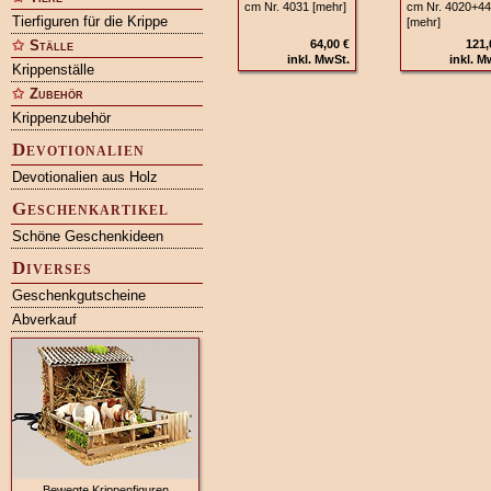
cm Nr. 4031 [mehr]
cm Nr. 4020+44
Tierfiguren für die Krippe
[mehr]
Ställe
64,00 €
121,
inkl. MwSt.
inkl. M
Krippenställe
Zubehör
Krippenzubehör
Devotionalien
Devotionalien aus Holz
Geschenkartikel
Schöne Geschenkideen
Diverses
Geschenkgutscheine
Abverkauf
Bewegte Krippenfiguren