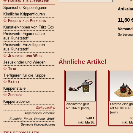
Figuren aus Gießmasse
Spanische Krippenfiguren
Artikel
Kindliche Krippenfiguren
11,60
Figuren aus Polyresin
Künstlerkrippen von Fritz Cox
Versand
Preiswerte Figurensätze
Sortierung
aus Kunststoff
Preiswerte Einzelfiguren
aus Kunststoff
Jesuskind und Wiege
Ähnliche Artikel
Jesuskinder und Wiegen
Tiere
Tierfiguren für die Krippe
Ställe
Krippenställe
Zubehör
Krippenzubehör
Zinnlaterne gelb
Laterne Zinn gr
Elektroartikel
Nr. 16489 [mehr]
rot Nr. 0106-R
[mehr]
Allgemeines Zubehör
5,40 €
5,
Zubehör „Feuer, Wasser, Wind”
inkl. MwSt.
inkl. M
Bewegte Krippenfiguren
Devotionalien