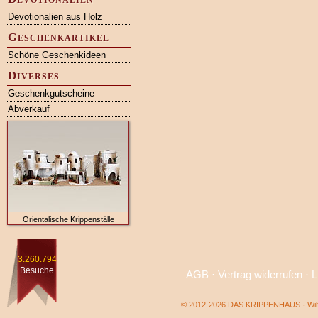
Devotionalien aus Holz
Geschenkartikel
Schöne Geschenkideen
Diverses
Geschenkgutscheine
Abverkauf
Orientalische Krippenställe
3.260.794
Besuche
AGB
·
Vertrag widerrufen
·
L
© 2012-2026 DAS KRIPPENHAUS · Wilf