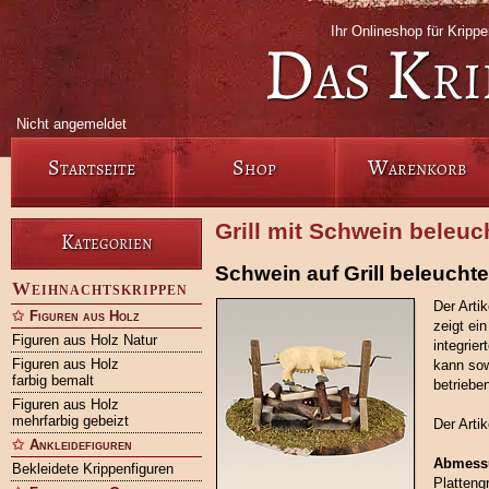
Ihr Onlineshop für Kripp
Das Kri
Nicht angemeldet
Startseite
Shop
Warenkorb
Grill mit Schwein beleuc
Kategorien
Schwein auf Grill beleuchtet
Weihnachtskrippen
Der Arti
Figuren aus Holz
zeigt ei
Figuren aus Holz Natur
integrie
Figuren aus Holz
kann sow
farbig bemalt
betriebe
Figuren aus Holz
mehrfarbig gebeizt
Der Arti
Ankleidefiguren
Abmess
Bekleidete Krippenfiguren
Platteng