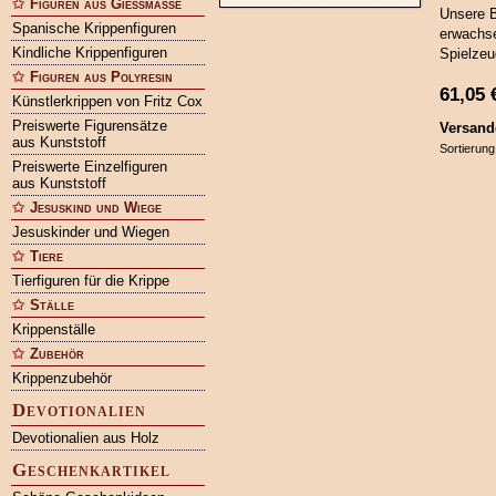
Figuren aus Gießmasse
Unsere B
Spanische Krippenfiguren
erwachse
Kindliche Krippenfiguren
Spielzeu
Figuren aus Polyresin
61,05
Künstlerkrippen von Fritz Cox
Preiswerte Figurensätze
Versand
aus Kunststoff
Sortierung
Preiswerte Einzelfiguren
aus Kunststoff
Jesuskind und Wiege
Jesuskinder und Wiegen
Tiere
Tierfiguren für die Krippe
Ställe
Krippenställe
Zubehör
Krippenzubehör
Devotionalien
Devotionalien aus Holz
Geschenkartikel