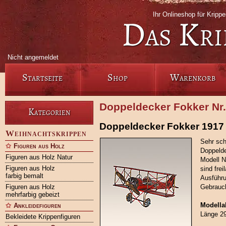
Ihr Onlineshop für Krip
Das Kri
Nicht angemeldet
Startseite
Shop
Warenkorb
Doppeldecker Fokker Nr
Kategorien
Doppeldecker Fokker 1917
Weihnachtskrippen
Sehr sch
Figuren aus Holz
Doppeld
Figuren aus Holz Natur
Modell N
Figuren aus Holz
sind frei
farbig bemalt
Ausführu
Figuren aus Holz
Gebrauc
mehrfarbig gebeizt
Modell
Ankleidefiguren
Länge 29
Bekleidete Krippenfiguren