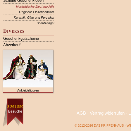
Schöne Geschenkideen
Nostalgische Blechmodelle
Originelle Flaschenhalter
Keramik, Glas und Porzellan
Schutzengel
Diverses
Geschenkgutscheine
Abverkauf
Ankleidefiguren
3.261.550
Besuche
AGB
·
Vertrag widerrufen
·
L
© 2012-2026 DAS KRIPPENHAUS · Wilf