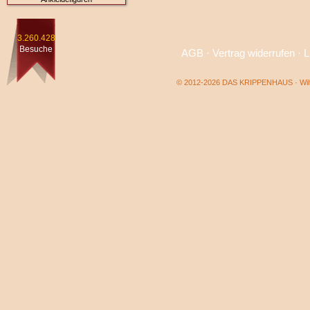
3.260.428
Besuche
AGB
·
Vertrag widerrufen
·
L
© 2012-2026 DAS KRIPPENHAUS · Wilf