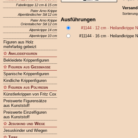
Fabelkrippe 12 cm & 15 cm
Versand
Pater Arno Krippe
Sortierung
Alpenländischer Stil 12 cm
Ausführungen
Pater Arno Krippe
Orientalischer Stil 12 cm
#1144
· 12 cm ·
Heilandkrippe 
Alpenkrippe 14 cm
#11144
· 16 cm ·
Heilandkrippe 
Alpenkrippe 10 cm
Figuren aus Holz
mehrfarbig gebeizt
Ankleidefiguren
Bekleidete Krippenfiguren
Figuren aus Gießmasse
Spanische Krippenfiguren
Kindliche Krippenfiguren
Figuren aus Polyresin
Künstlerkrippen von Fritz Cox
Preiswerte Figurensätze
aus Kunststoff
Preiswerte Einzelfiguren
aus Kunststoff
Jesuskind und Wiege
Jesuskinder und Wiegen
Tiere