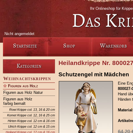
Ihr Onlineshop für Krip
Das Kri
Nicht angemeldet
Startseite
Shop
Warenkorb
Heilandkrippe Nr. 80002
Kategorien
Schutzengel mit Mädchen
Weihnachtskrippen
Eine Eng
Figuren aus Holz
800027
Figuren aus Holz Natur
Hand übe
Figuren aus Holz
Händen t
farbig bemalt
Rowi Krippe col. 13, 16 & 20 cm
Material
Komet Krippe col. 12, 16 & 25 cm
Artikel
Hirten Krippe col. 12 cm & 16 cm
Ulrich Krippe col. 12 cm & 15 cm
64,20
Heiland Krippe col. 12 cm & 16 cm