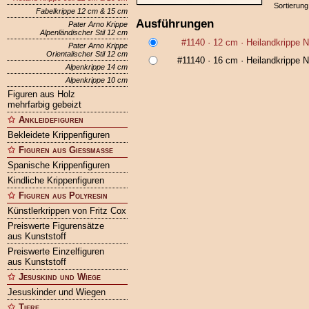
Sortierung
Fabelkrippe 12 cm & 15 cm
Ausführungen
Pater Arno Krippe
Alpenländischer Stil 12 cm
#1140
· 12 cm ·
Heilandkrippe 
Pater Arno Krippe
Orientalischer Stil 12 cm
#11140
· 16 cm ·
Heilandkrippe 
Alpenkrippe 14 cm
Alpenkrippe 10 cm
Figuren aus Holz
mehrfarbig gebeizt
Ankleidefiguren
Bekleidete Krippenfiguren
Figuren aus Gießmasse
Spanische Krippenfiguren
Kindliche Krippenfiguren
Figuren aus Polyresin
Künstlerkrippen von Fritz Cox
Preiswerte Figurensätze
aus Kunststoff
Preiswerte Einzelfiguren
aus Kunststoff
Jesuskind und Wiege
Jesuskinder und Wiegen
Tiere