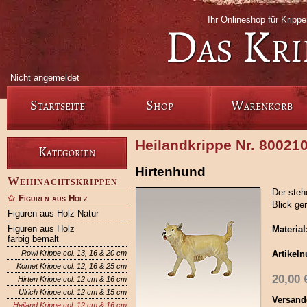
Ihr Onlineshop für Krip
Das Kri
Nicht angemeldet
Startseite
Shop
Warenkorb
Heilandkrippe Nr. 80021
Kategorien
Hirtenhund
Weihnachtskrippen
Der steh
Figuren aus Holz
Blick ge
Figuren aus Holz Natur
Figuren aus Holz
Material
farbig bemalt
Rowi Krippe col. 13, 16 & 20 cm
Artikel
Komet Krippe col. 12, 16 & 25 cm
20,00
Hirten Krippe col. 12 cm & 16 cm
Ulrich Krippe col. 12 cm & 15 cm
Versand
Heiland Krippe col. 12 cm & 16 cm