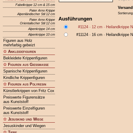
Fabelkrippe 12 cm & 15 cm
Versand
Pater Arno Krippe
Sortierung
Alpenländischer Stil 12 cm
Ausführungen
Pater Arno Krippe
Orientalischer Stil 12 cm
#1124
· 12 cm ·
Heilandkrippe 
Alpenkrippe 14 cm
#11124
· 16 cm ·
Heilandkrippe 
Alpenkrippe 10 cm
Figuren aus Holz
mehrfarbig gebeizt
Ankleidefiguren
Bekleidete Krippenfiguren
Figuren aus Gießmasse
Spanische Krippenfiguren
Kindliche Krippenfiguren
Figuren aus Polyresin
Künstlerkrippen von Fritz Cox
Preiswerte Figurensätze
aus Kunststoff
Preiswerte Einzelfiguren
aus Kunststoff
Jesuskind und Wiege
Jesuskinder und Wiegen
Tiere