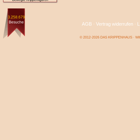
3.258.679
Besuche
AGB
·
Vertrag widerrufen
·
L
© 2012-2026 DAS KRIPPENHAUS · Wilf