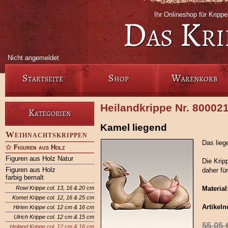
Ihr Onlineshop für Krip
Das Kri
Nicht angemeldet
Startseite
Shop
Warenkorb
Heilandkrippe Nr. 80002
Kategorien
Kamel liegend
Weihnachtskrippen
Das lieg
Figuren aus Holz
Figuren aus Holz Natur
Die Krip
Figuren aus Holz
daher fü
farbig bemalt
Rowi Krippe col. 13, 16 & 20 cm
Material
Komet Krippe col. 12, 16 & 25 cm
Artikel
Hirten Krippe col. 12 cm & 16 cm
Ulrich Krippe col. 12 cm & 15 cm
55,05
Heiland Krippe col. 12 cm & 16 cm