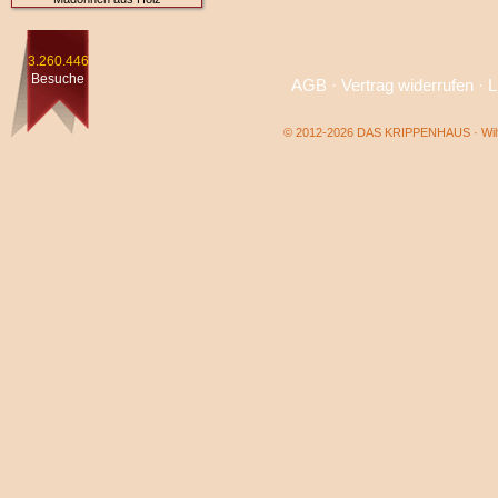
3.260.446
Besuche
AGB
·
Vertrag widerrufen
·
L
© 2012-2026 DAS KRIPPENHAUS · Wilf