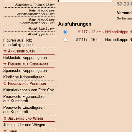
57,30
Fabelkrippe 12 cm & 15 cm
Pater Arno Krippe
Versand
Alpenländischer Stil 12 cm
Sortierung
Pater Arno Krippe
Ausführungen
Orientalischer Stil 12 cm
Alpenkrippe 14 cm
#1117
· 12 cm ·
Heilandkrippe 
Alpenkrippe 10 cm
#11117
· 16 cm ·
Heilandkrippe 
Figuren aus Holz
mehrfarbig gebeizt
Ankleidefiguren
Bekleidete Krippenfiguren
Figuren aus Gießmasse
Spanische Krippenfiguren
Kindliche Krippenfiguren
Figuren aus Polyresin
Künstlerkrippen von Fritz Cox
Preiswerte Figurensätze
aus Kunststoff
Preiswerte Einzelfiguren
aus Kunststoff
Jesuskind und Wiege
Jesuskinder und Wiegen
Tiere