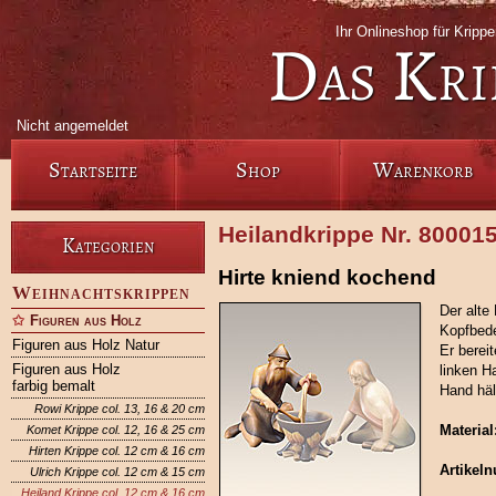
Ihr Onlineshop für Krip
Das Kri
Nicht angemeldet
Startseite
Shop
Warenkorb
Heilandkrippe Nr. 80001
Kategorien
Hirte kniend kochend
Weihnachtskrippen
Der alte
Figuren aus Holz
Kopfbede
Figuren aus Holz Natur
Er berei
Figuren aus Holz
linken H
farbig bemalt
Hand häl
Rowi Krippe col. 13, 16 & 20 cm
Material
Komet Krippe col. 12, 16 & 25 cm
Hirten Krippe col. 12 cm & 16 cm
Artikel
Ulrich Krippe col. 12 cm & 15 cm
Heiland Krippe col. 12 cm & 16 cm