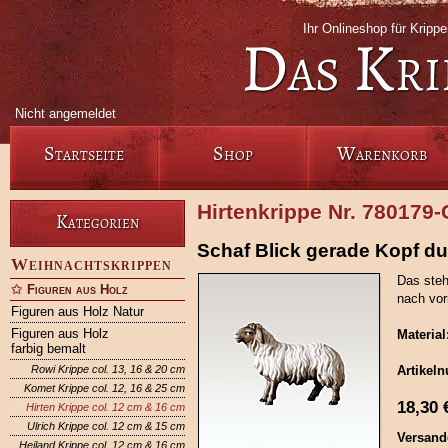
Ihr Onlineshop für Krip
Das Kri
Nicht angemeldet
Startseite
Shop
Warenkorb
Hirtenkrippe Nr. 780179
Kategorien
Schaf Blick gerade Kopf d
Weihnachtskrippen
Das steh
Figuren aus Holz
nach vor
Figuren aus Holz Natur
Figuren aus Holz
Material
farbig bemalt
Rowi Krippe col. 13, 16 & 20 cm
Artikel
Komet Krippe col. 12, 16 & 25 cm
18,30
Hirten Krippe col. 12 cm & 16 cm
Ulrich Krippe col. 12 cm & 15 cm
Versand
Heiland Krippe col. 12 cm & 16 cm