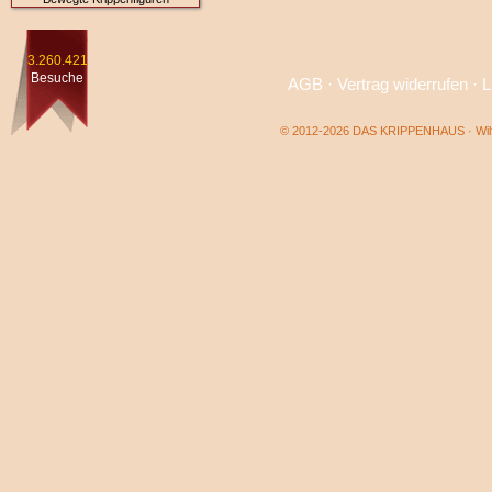
3.260.421
Besuche
AGB
·
Vertrag widerrufen
·
L
© 2012-2026 DAS KRIPPENHAUS · Wilf