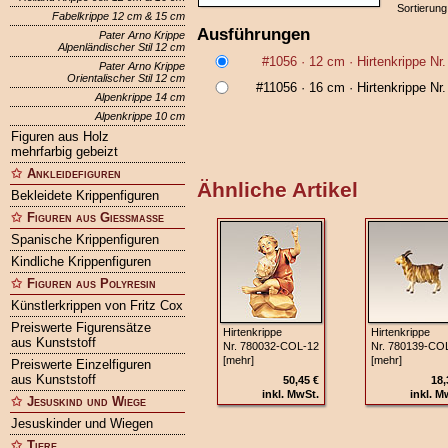
Sortierung
Fabelkrippe 12 cm & 15 cm
Ausführungen
Pater Arno Krippe
Alpenländischer Stil 12 cm
#1056
· 12 cm ·
Hirtenkrippe N
Pater Arno Krippe
Orientalischer Stil 12 cm
#11056
· 16 cm ·
Hirtenkrippe N
Alpenkrippe 14 cm
Alpenkrippe 10 cm
Figuren aus Holz
mehrfarbig gebeizt
Ankleidefiguren
Ähnliche Artikel
Bekleidete Krippenfiguren
Figuren aus Gießmasse
Spanische Krippenfiguren
Kindliche Krippenfiguren
Figuren aus Polyresin
Künstlerkrippen von Fritz Cox
Preiswerte Figurensätze
Hirtenkrippe
Hirtenkrippe
aus Kunststoff
Nr. 780032‑COL‑12
Nr. 780139‑CO
[mehr]
[mehr]
Preiswerte Einzelfiguren
aus Kunststoff
50,45 €
18,
inkl. MwSt.
inkl. M
Jesuskind und Wiege
Jesuskinder und Wiegen
Tiere