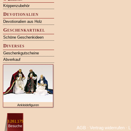
Krippenzubehör
Devotionalien
Devotionalien aus Holz
Geschenkartikel
Schöne Geschenkideen
Diverses
Geschenkgutscheine
Abverkauf
Ankleidefiguren
3.261.175
Besuche
AGB
·
Vertrag widerrufen
·
L