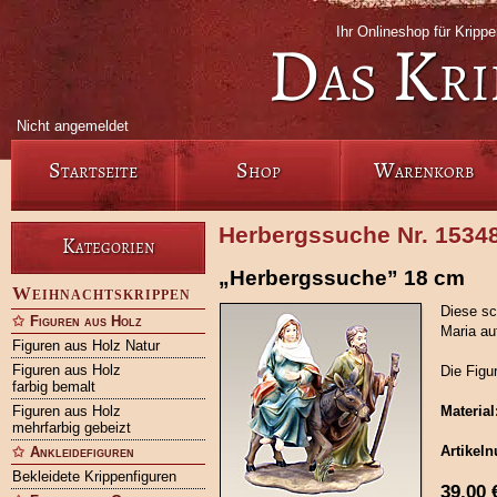
Ihr Onlineshop für Krip
Das Kri
Nicht angemeldet
Startseite
Shop
Warenkorb
Herbergssuche Nr. 1534
Kategorien
„Herbergssuche” 18 cm
Weihnachtskrippen
Diese sc
Figuren aus Holz
Maria au
Figuren aus Holz Natur
Figuren aus Holz
Die Figu
farbig bemalt
Figuren aus Holz
Material
mehrfarbig gebeizt
Artikel
Ankleidefiguren
Bekleidete Krippenfiguren
39,00