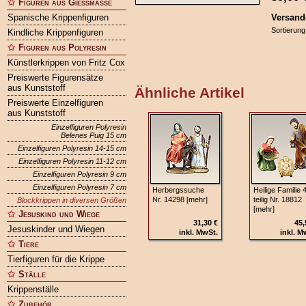
Figuren aus Gießmasse
Spanische Krippenfiguren
Versand
Sortierung
Kindliche Krippenfiguren
Figuren aus Polyresin
Künstlerkrippen von Fritz Cox
Preiswerte Figurensätze
aus Kunststoff
Ähnliche Artikel
Preiswerte Einzelfiguren
aus Kunststoff
Einzelfiguren Polyresin
Belenes Puig 15 cm
Einzelfiguren Polyresin 14-15 cm
Einzelfiguren Polyresin 11-12 cm
Einzelfiguren Polyresin 9 cm
Einzelfiguren Polyresin 7 cm
Herbergssuche
Heilige Familie 
Nr. 14298 [mehr]
teilig Nr. 18812
Blockkrippen in diversen Größen
[mehr]
Jesuskind und Wiege
31,30 €
45,
Jesuskinder und Wiegen
inkl. MwSt.
inkl. M
Tiere
Tierfiguren für die Krippe
Ställe
Krippenställe
Zubehör